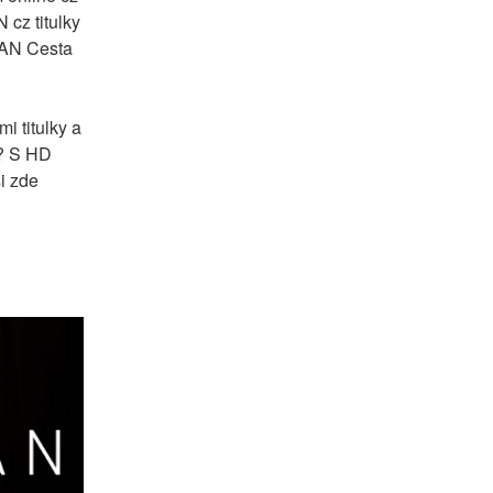
cz titulky 
AN Cesta 
titulky a 
? S HD 
 zde 