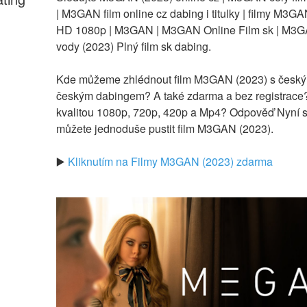
| M3GAN film online cz dabing i titulky | filmy M3GAN 
HD 1080p | M3GAN | M3GAN Online Film sk | M3G
vody (2023) Plný film sk dabing.
Kde můžeme zhlédnout film M3GAN (2023) s českými 
českým dabingem? A také zdarma a bez registrace
kvalitou 1080p, 720p, 420p a Mp4? Odpověď Nyní si
můžete jednoduše pustit film M3GAN (2023).
▶️ 
Kliknutím na Filmy M3GAN (2023) zdarma