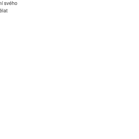
í svého 
lat 