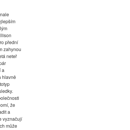
nale 
jlepším 
lým 
lison 
ro přední 
m zahynou 
tá neteř 
ár 
 a 
 hlavně 
otyp 
ledky. 
olečnosti 
omí, že 
dit a 
 vyznačují 
ich může 