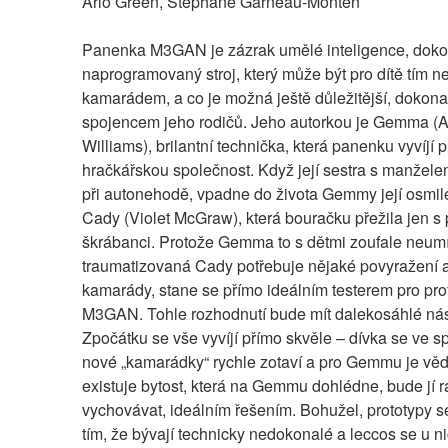
Arlo Green, Stephane Garneau-Monten
Panenka M3GAN je zázrak umělé inteligence, doko
naprogramovaný stroj, který může být pro dítě tím ne
kamarádem, a co je možná ještě důležitější, dokona
spojencem jeho rodičů. Jeho autorkou je Gemma (Al
Williams), brilantní technička, která panenku vyvíjí p
hračkářskou společnost. Když její sestra s manžele
při autonehodě, vpadne do života Gemmy její osmile
Cady (Violet McGraw), která bouračku přežila jen s p
škrábanci. Protože Gemma to s dětmi zoufale neumí
traumatizovaná Cady potřebuje nějaké povyražení a
kamarády, stane se přímo ideálním testerem pro prot
M3GAN. Tohle rozhodnutí bude mít dalekosáhlé nás
Zpočátku se vše vyvíjí přímo skvěle – dívka se ve sp
nové „kamarádky“ rychle zotaví a pro Gemmu je věd
existuje bytost, která na Gemmu dohlédne, bude jí ra
vychovávat, ideálním řešením. Bohužel, prototypy se
tím, že bývají technicky nedokonalé a leccos se u n