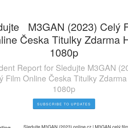
N (2023) Celý Film 
line Česka Titulky Zdarma 
1080p
ident Report for
Sledujte M3GAN (2
ý Film Online Česka Titulky Zdarm
1080p
SUBSCRIBE TO UPDATES
ating
Sledujte M3GAN (2023) online cz | M3GAN celý film 