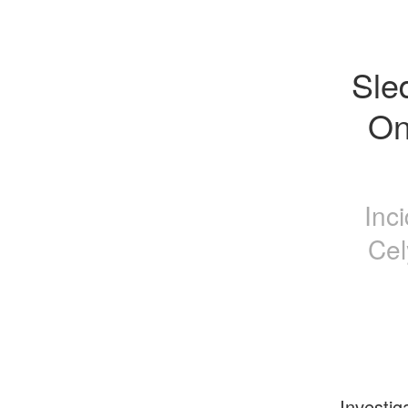
Sledujte 	M3GA
On
Inc
Cel
Investig