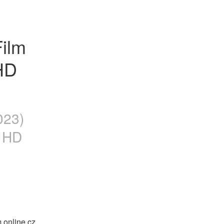
HD 
023)
a HD
online cz 